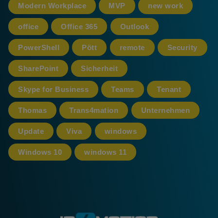
Modern Workplace
MVP
new work
office
Office 365
Outlook
PowerShell
Pött
remote
Security
SharePoint
Sicherheit
Skype for Business
Teams
Tenant
Thomas
Trans4mation
Unternehmen
Update
Viva
windows
Windows 10
windows 11