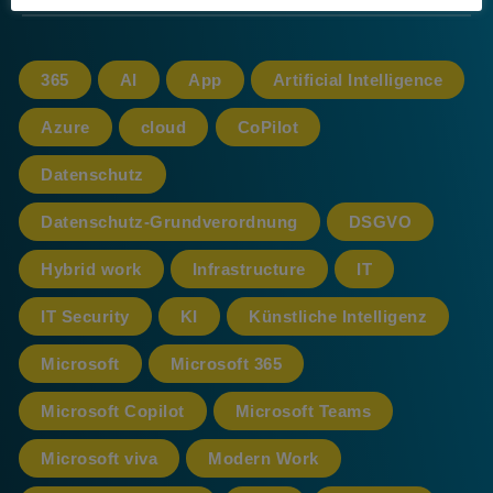
365
AI
App
Artificial Intelligence
Azure
cloud
CoPilot
Datenschutz
Datenschutz-Grundverordnung
DSGVO
Hybrid work
Infrastructure
IT
IT Security
KI
Künstliche Intelligenz
Microsoft
Microsoft 365
Microsoft Copilot
Microsoft Teams
Microsoft viva
Modern Work