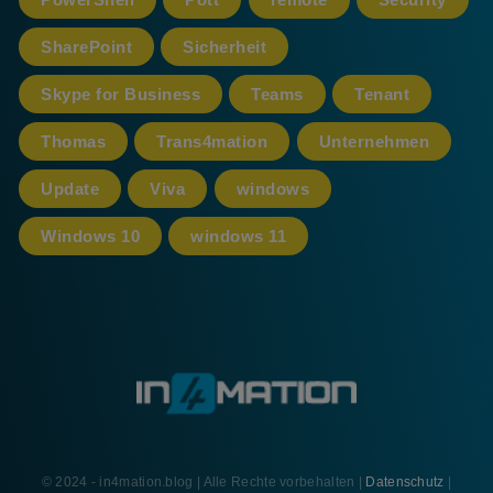
SharePoint
Sicherheit
Skype for Business
Teams
Tenant
Thomas
Trans4mation
Unternehmen
Update
Viva
windows
Windows 10
windows 11
© 2024 - in4mation.blog | Alle Rechte vorbehalten |
Datenschutz
|