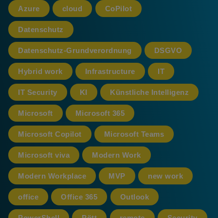
Azure
cloud
CoPilot
Datenschutz
Datenschutz-Grundverordnung
DSGVO
Hybrid work
Infrastructure
IT
IT Security
KI
Künstliche Intelligenz
Microsoft
Microsoft 365
Microsoft Copilot
Microsoft Teams
Microsoft viva
Modern Work
Modern Workplace
MVP
new work
office
Office 365
Outlook
PowerShell
Pött
remote
Security