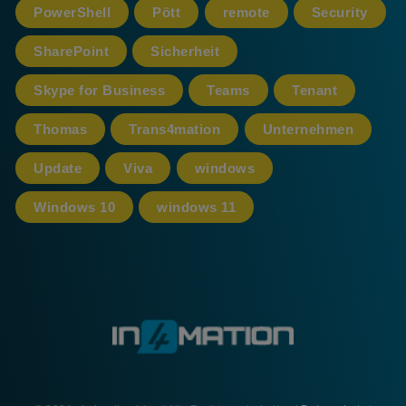
PowerShell
Pött
remote
Security
SharePoint
Sicherheit
Skype for Business
Teams
Tenant
Thomas
Trans4mation
Unternehmen
Update
Viva
windows
Windows 10
windows 11