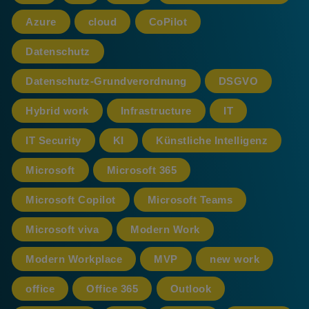
Azure
cloud
CoPilot
Datenschutz
Datenschutz-Grundverordnung
DSGVO
Hybrid work
Infrastructure
IT
IT Security
KI
Künstliche Intelligenz
Microsoft
Microsoft 365
Microsoft Copilot
Microsoft Teams
Microsoft viva
Modern Work
Modern Workplace
MVP
new work
office
Office 365
Outlook