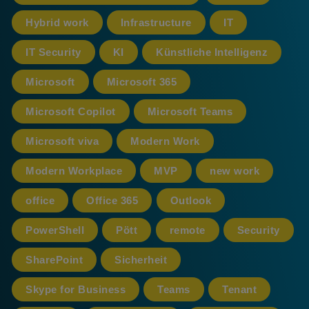
Hybrid work
Infrastructure
IT
IT Security
KI
Künstliche Intelligenz
Microsoft
Microsoft 365
Microsoft Copilot
Microsoft Teams
Microsoft viva
Modern Work
Modern Workplace
MVP
new work
office
Office 365
Outlook
PowerShell
Pött
remote
Security
SharePoint
Sicherheit
Skype for Business
Teams
Tenant