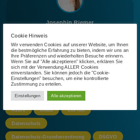
Josephin Riemer
Cookie Hinweis
Wir verwenden Cookies auf unserer Website, um Ihnen
die bestmögliche Erfahrung zu bieten, indem wir uns an
Ihre Präferenzen und wiederholten Besuche erinnern.
Wenn Sie auf "Alle akzeptieren" klicken, erklären Sie
sich mit der Verwendung ALLER Cookies
Schlagwörter
einverstanden. Sie können jedoch die "Cookie-
Einstellungen" besuchen, um eine kontrollierte
Zustimmung zu erteilen.
Einstellungen
Alle akzeptieren
365
AI
App
Artificial Intelligence
Azure
cloud
CoPilot
Datenschutz
Datenschutz-Grundverordnung
DSGVO