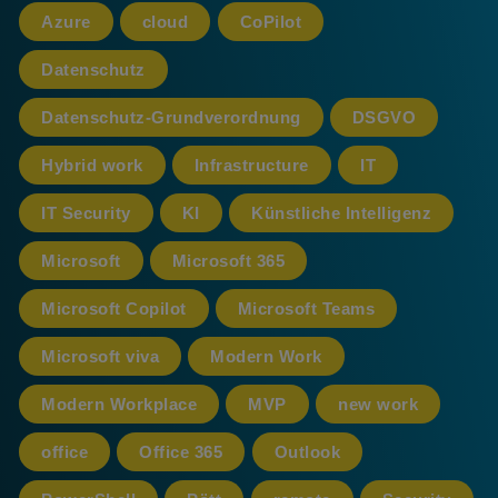
Azure
cloud
CoPilot
Datenschutz
Datenschutz-Grundverordnung
DSGVO
Hybrid work
Infrastructure
IT
IT Security
KI
Künstliche Intelligenz
Microsoft
Microsoft 365
Microsoft Copilot
Microsoft Teams
Microsoft viva
Modern Work
Modern Workplace
MVP
new work
office
Office 365
Outlook