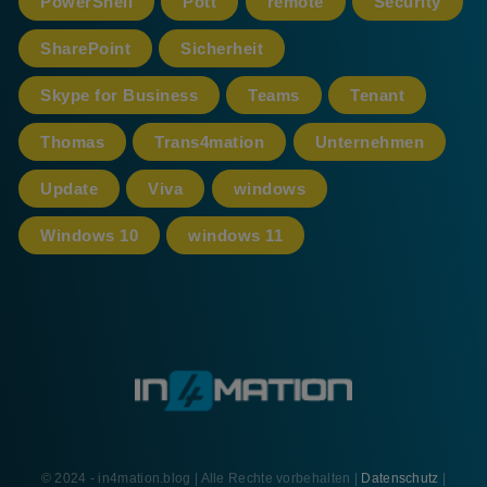
PowerShell
Pött
remote
Security
SharePoint
Sicherheit
Skype for Business
Teams
Tenant
Thomas
Trans4mation
Unternehmen
Update
Viva
windows
Windows 10
windows 11
© 2024 - in4mation.blog | Alle Rechte vorbehalten |
Datenschutz
|