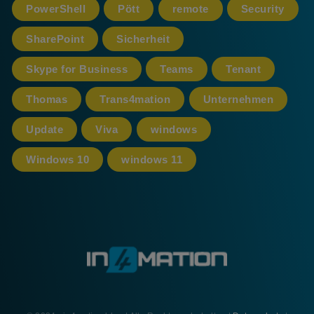
PowerShell
Pött
remote
Security
SharePoint
Sicherheit
Skype for Business
Teams
Tenant
Thomas
Trans4mation
Unternehmen
Update
Viva
windows
Windows 10
windows 11