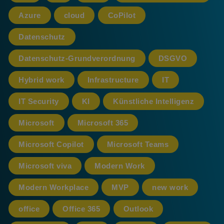
Azure
cloud
CoPilot
Datenschutz
Datenschutz-Grundverordnung
DSGVO
Hybrid work
Infrastructure
IT
IT Security
KI
Künstliche Intelligenz
Microsoft
Microsoft 365
Microsoft Copilot
Microsoft Teams
Microsoft viva
Modern Work
Modern Workplace
MVP
new work
office
Office 365
Outlook