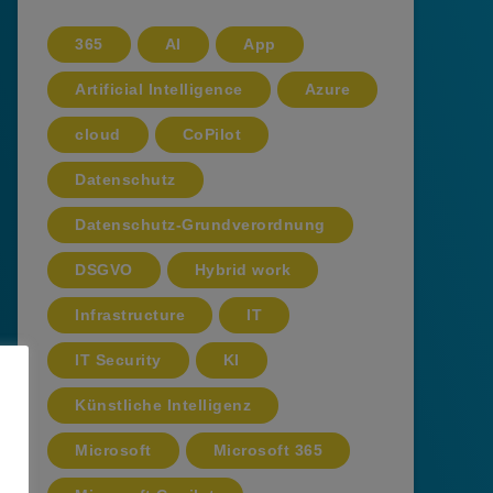
365
AI
App
Artificial Intelligence
Azure
cloud
CoPilot
Datenschutz
Datenschutz-Grundverordnung
DSGVO
Hybrid work
Infrastructure
IT
IT Security
KI
Künstliche Intelligenz
Microsoft
Microsoft 365