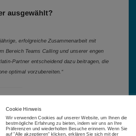
er ausgewählt?
gjährige, erfolgreiche Zusammenarbeit mit
im Bereich Teams Calling und unserer engen
latin-Partner entscheidend dazu beitragen, die
ne optimal vorzubereiten.“
g ab?
Cookie Hinweis
Wir verwenden Cookies auf unserer Website, um Ihnen die
bestmögliche Erfahrung zu bieten, indem wir uns an Ihre
Präferenzen und wiederholten Besuche erinnern. Wenn Sie
tzung war durch die enge Abstimmung mit
auf "Alle akzeptieren" klicken, erklären Sie sich mit der