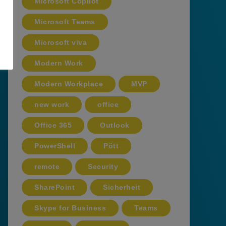
Microsoft Copilot
Microsoft Teams
Microsoft viva
Modern Work
Modern Workplace
MVP
new work
office
Office 365
Outlook
PowerShell
Pött
remote
Security
SharePoint
Sicherheit
Skype for Business
Teams