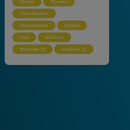
Tenant
Thomas
Trans4mation
Unternehmen
Update
Viva
windows
Windows 10
windows 11