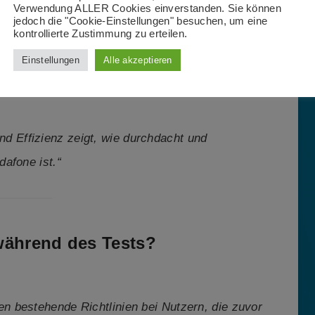
Verwendung ALLER Cookies einverstanden. Sie können
en Emergency Locations im Teams Admin Center
jedoch die "Cookie-Einstellungen" besuchen, um eine
kontrollierte Zustimmung zu erteilen.
ummern direkt in unseren Tenant eingebunden hat.
Einstellungen
Alle akzeptieren
 und Voice Apps war anschließend innerhalb
d Effizienz zeigt, wie durchdacht und
afone ist.“
während des Tests?
ren bestehende Richtlinien bei Nutzern, die zuvor