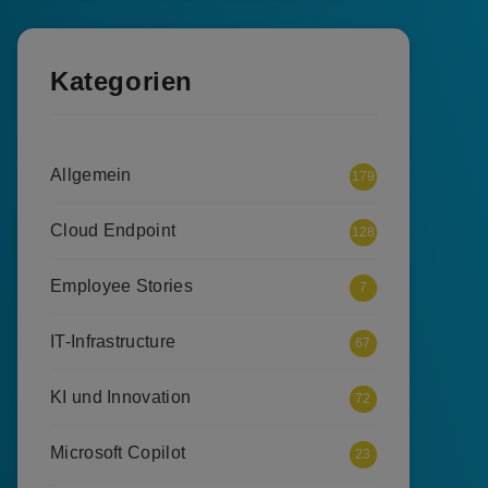
Kategorien
Allgemein
179
Cloud Endpoint
128
Employee Stories
7
IT-Infrastructure
67
KI und Innovation
72
Microsoft Copilot
23