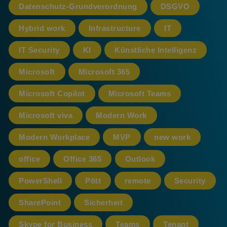
Datenschutz-Grundverordnung
DSGVO
Hybrid work
Infrastructure
IT
IT Security
KI
Künstliche Intelligenz
Microsoft
Microsoft 365
Microsoft Copilot
Microsoft Teams
Microsoft viva
Modern Work
Modern Workplace
MVP
new work
office
Office 365
Outlook
PowerShell
Pött
remote
Security
SharePoint
Sicherheit
Skype for Business
Teams
Tenant