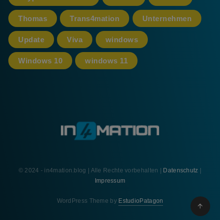
Thomas
Trans4mation
Unternehmen
Update
Viva
windows
Windows 10
windows 11
© 2024 - in4mation.blog | Alle Rechte vorbehalten |
Datenschutz
|
Impressum
WordPress Theme by
EstudioPatagon