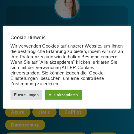
Josephin Riemer
Cookie Hinweis
Wir verwenden Cookies auf unserer Website, um Ihnen
die bestmögliche Erfahrung zu bieten, indem wir uns an
Ihre Präferenzen und wiederholten Besuche erinnern.
Wenn Sie auf "Alle akzeptieren" klicken, erklären Sie
sich mit der Verwendung ALLER Cookies
einverstanden. Sie können jedoch die "Cookie-
Schlagwörter
Einstellungen" besuchen, um eine kontrollierte
Zustimmung zu erteilen.
Einstellungen
Alle akzeptieren
365
AI
App
Artificial Intelligence
Azure
cloud
CoPilot
Datenschutz