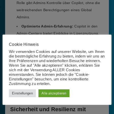
Rolle gibt Admins Kontrolle über Copilot, ohne die
weitreichenden Berechtigungen eines Global
Admins.
Optimierte Admin-Erfahrung:
Copilot in den
Admin-Centern bietet Einblicke in Lizenznutzung,
Benutzeraktivität und Erfolgsmessung. Der
AI
Cookie Hinweis
Assistance Score
hilft dabei, die Nutzung von
Wir verwenden Cookies auf unserer Website, um Ihnen
Copilot in der Organisation zu bewerten und zu
die bestmögliche Erfahrung zu bieten, indem wir uns an
Ihre Präferenzen und wiederholten Besuche erinnern.
fördern.
Wenn Sie auf "Alle akzeptieren" klicken, erklären Sie
sich mit der Verwendung ALLER Cookies
Ressourcen und Berichte:
Neue Tools wie die
einverstanden. Sie können jedoch die "Cookie-
Copilot-Nutzungsberichte geben Admins detaillierte
Einstellungen" besuchen, um eine kontrollierte
Zustimmung zu erteilen.
Einblicke in die Aktivität von Agenten, Nutzern und
Konnektoren.
Einstellungen
Alle akzeptieren
Sicherheit und Resilienz mit