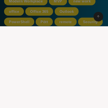
Modern Workplace
MVP
new work
office
Office 365
Outlook
PowerShell
Pött
remote
Security
SharePoint
Sicherheit
Skype for Business
Teams
Tenant
Thomas
Trans4mation
Unternehmen
Update
Viva
windows
Windows 10
windows 11