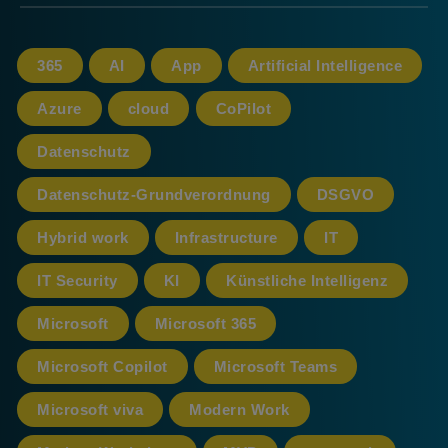
365
AI
App
Artificial Intelligence
Azure
cloud
CoPilot
Datenschutz
Datenschutz-Grundverordnung
DSGVO
Hybrid work
Infrastructure
IT
IT Security
KI
Künstliche Intelligenz
Microsoft
Microsoft 365
Microsoft Copilot
Microsoft Teams
Microsoft viva
Modern Work