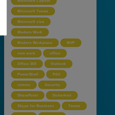
Microsoft Copilot
Microsoft Teams
Microsoft viva
Modern Work
Modern Workplace
MVP
new work
office
Office 365
Outlook
PowerShell
Pött
remote
Security
SharePoint
Sicherheit
Skype for Business
Teams