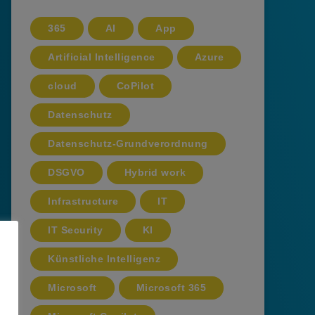
365
AI
App
Artificial Intelligence
Azure
cloud
CoPilot
Datenschutz
Datenschutz-Grundverordnung
DSGVO
Hybrid work
Infrastructure
IT
IT Security
KI
Künstliche Intelligenz
Microsoft
Microsoft 365