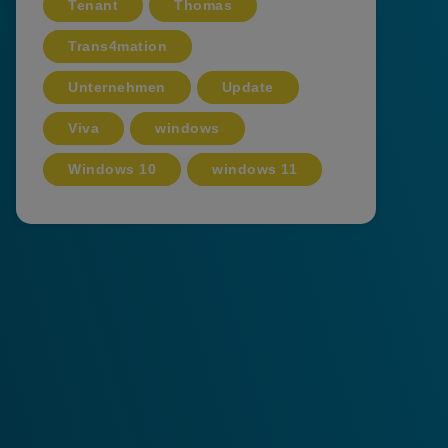
Tenant
Thomas
Trans4mation
Unternehmen
Update
Viva
windows
Windows 10
windows 11