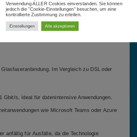
Verwendung ALLER Cookies einverstanden. Sie können
Hier testen
jedoch die "Cookie-Einstellungen" besuchen, um eine
kontrollierte Zustimmung zu erteilen.
Einstellungen
Alle akzeptieren
Maximale Performance für
ne Glasfaseranbindung. Im Vergleich zu DSL oder
1 Gbit/s, ideal für datenintensive Anwendungen.
zeitanwendungen wie Microsoft Teams oder Azure
r anfällig für Ausfälle, da die Technologie