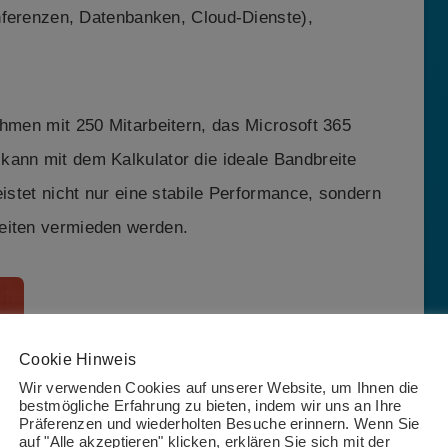
nferenzen, Datenbanken, Cloud-Dienste),
ehmen mit 250 Mitarbeitern, das Microsoft 365
kann mit dem Kalkulator die ideale Bandbreite
eistet nicht nur eine stabile Performance, sondern
eiten vermieden werden.
Jetzt
Bandbreitenkalkulator von
Cookie Hinweis
Vodafone
in Kooperation mit T4M
Wir verwenden Cookies auf unserer Website, um Ihnen die
ausprobieren.
bestmögliche Erfahrung zu bieten, indem wir uns an Ihre
Präferenzen und wiederholten Besuche erinnern. Wenn Sie
auf "Alle akzeptieren" klicken, erklären Sie sich mit der