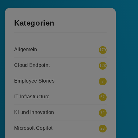
Kategorien
Allgemein
179
Cloud Endpoint
128
Employee Stories
7
IT-Infrastructure
67
KI und Innovation
72
Microsoft Copilot
23