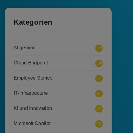
Kategorien
Allgemein
179
Cloud Endpoint
128
Employee Stories
7
IT-Infrastructure
67
KI und Innovation
72
Microsoft Copilot
23