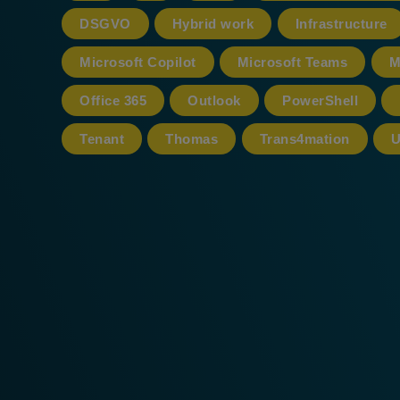
DSGVO
Hybrid work
Infrastructure
Microsoft Copilot
Microsoft Teams
M
Office 365
Outlook
PowerShell
Tenant
Thomas
Trans4mation
U