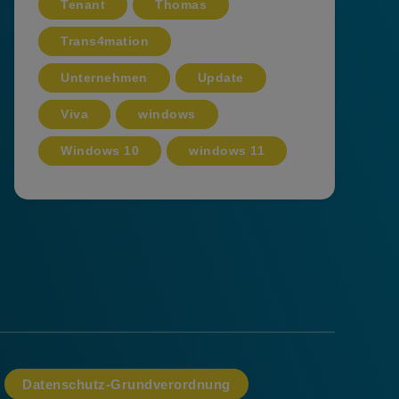
Tenant
Thomas
Trans4mation
Unternehmen
Update
Viva
windows
Windows 10
windows 11
Datenschutz-Grundverordnung