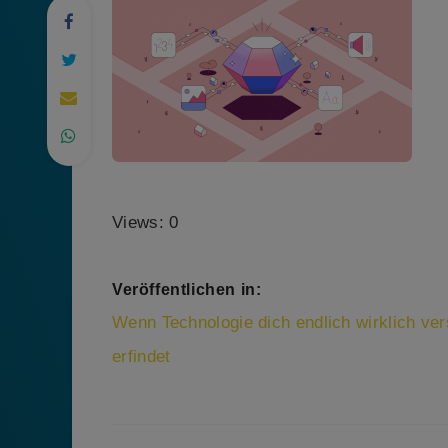
Views: 0
Veröffentlichen in:
Beitragsnavigation
Wenn Technologie dich endlich wirklich ve
erfindet