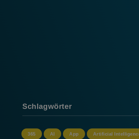
Schlagwörter
365
AI
App
Artificial Intelligenc