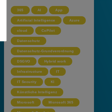
365
AI
App
Artificial Intelligence
Azure
cloud
CoPilot
Datenschutz
Datenschutz-Grundverordnung
DSGVO
Hybrid work
Infrastructure
IT
IT Security
KI
Künstliche Intelligenz
Microsoft
Microsoft 365