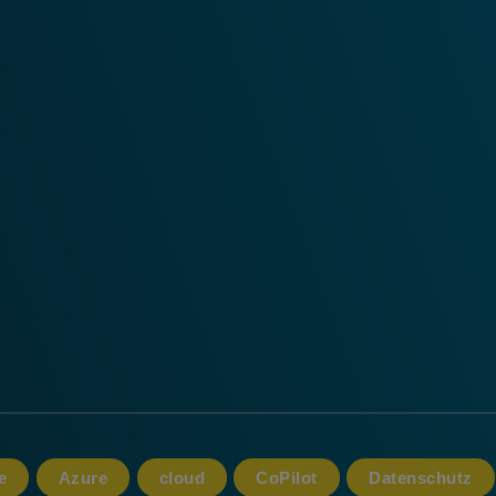
e
Azure
cloud
CoPilot
Datenschutz