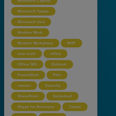
Microsoft Copilot
Microsoft Teams
Microsoft viva
Modern Work
Modern Workplace
MVP
new work
office
Office 365
Outlook
PowerShell
Pött
remote
Security
SharePoint
Sicherheit
Skype for Business
Teams