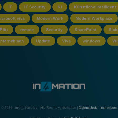
IT
IT Security
KI
Künstliche Intelligenz
icrosoft viva
Modern Work
Modern Workplace
Pött
remote
Security
SharePoint
Sich
nternehmen
Update
Viva
windows
Wi
© 2024 - in4mation.blog | Alle Rechte vorbehalten |
Datenschutz
|
Impressum