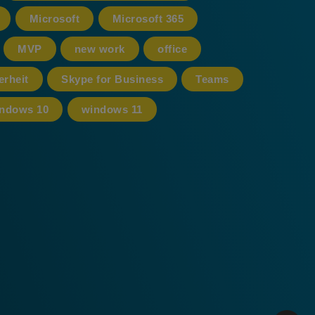
Microsoft
Microsoft 365
MVP
new work
office
erheit
Skype for Business
Teams
ndows 10
windows 11