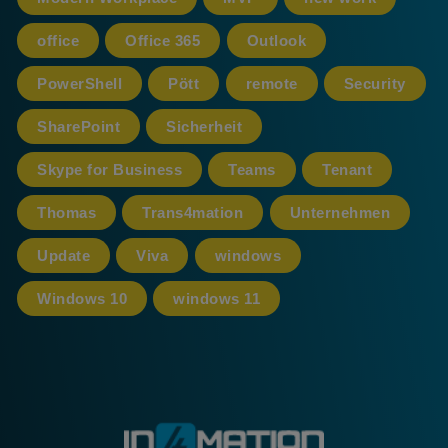
office
Office 365
Outlook
PowerShell
Pött
remote
Security
SharePoint
Sicherheit
Skype for Business
Teams
Tenant
Thomas
Trans4mation
Unternehmen
Update
Viva
windows
Windows 10
windows 11