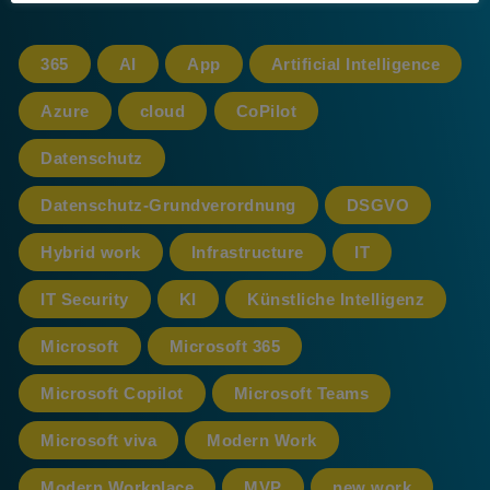
365
AI
App
Artificial Intelligence
Azure
cloud
CoPilot
Datenschutz
Datenschutz-Grundverordnung
DSGVO
Hybrid work
Infrastructure
IT
IT Security
KI
Künstliche Intelligenz
Microsoft
Microsoft 365
Microsoft Copilot
Microsoft Teams
Microsoft viva
Modern Work
Modern Workplace
MVP
new work