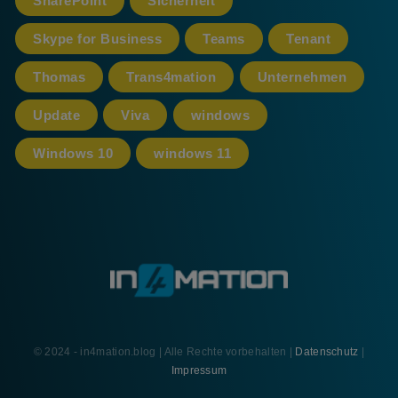
SharePoint
Sicherheit
Skype for Business
Teams
Tenant
Thomas
Trans4mation
Unternehmen
Update
Viva
windows
Windows 10
windows 11
© 2024 - in4mation.blog | Alle Rechte vorbehalten |
Datenschutz
|
Impressum