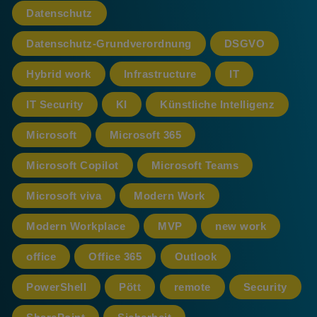
Datenschutz
Datenschutz-Grundverordnung
DSGVO
Hybrid work
Infrastructure
IT
IT Security
KI
Künstliche Intelligenz
Microsoft
Microsoft 365
Microsoft Copilot
Microsoft Teams
Microsoft viva
Modern Work
Modern Workplace
MVP
new work
office
Office 365
Outlook
PowerShell
Pött
remote
Security