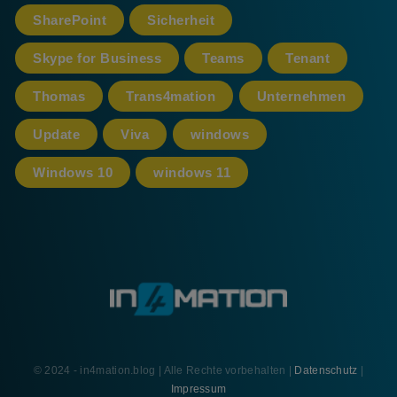
SharePoint
Sicherheit
Skype for Business
Teams
Tenant
Thomas
Trans4mation
Unternehmen
Update
Viva
windows
Windows 10
windows 11
© 2024 - in4mation.blog | Alle Rechte vorbehalten |
Datenschutz
|
Impressum