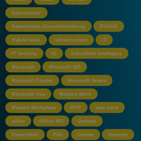
Datenschutz
Datenschutz-Grundverordnung
DSGVO
Hybrid work
Infrastructure
IT
IT Security
KI
Künstliche Intelligenz
Microsoft
Microsoft 365
Microsoft Copilot
Microsoft Teams
Microsoft viva
Modern Work
Modern Workplace
MVP
new work
office
Office 365
Outlook
PowerShell
Pött
remote
Security