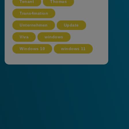
Tenant
Thomas
Trans4mation
Unternehmen
Update
Viva
windows
Windows 10
windows 11