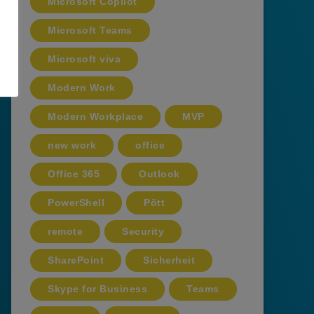
Microsoft Copilot
Microsoft Teams
Microsoft viva
Modern Work
Modern Workplace
MVP
new work
office
Office 365
Outlook
PowerShell
Pött
remote
Security
SharePoint
Sicherheit
Skype for Business
Teams