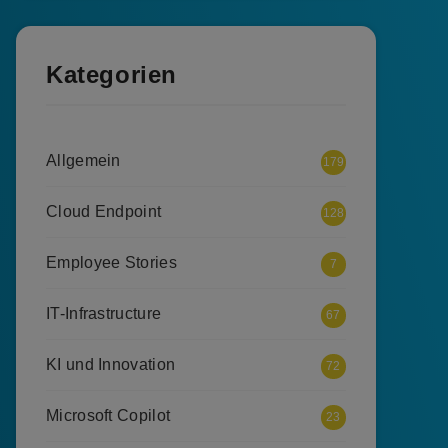
Kategorien
Allgemein
179
Cloud Endpoint
128
Employee Stories
7
IT-Infrastructure
67
KI und Innovation
72
Microsoft Copilot
23