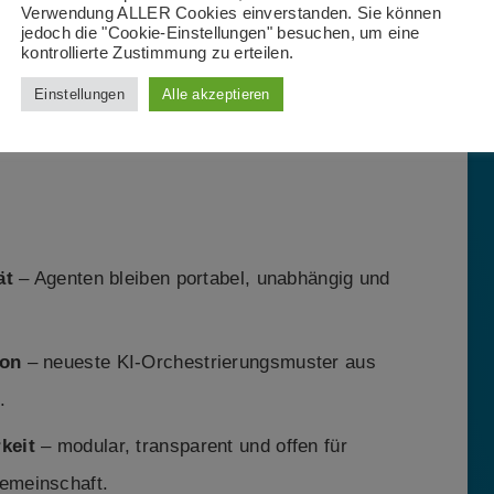
Verwendung ALLER Cookies einverstanden. Sie können
jedoch die "Cookie-Einstellungen" besuchen, um eine
kontrollierte Zustimmung zu erteilen.
se-Readiness des bekannten
Semantic Kernel
mit
Einstellungen
Alle akzeptieren
ts
AutoGen
– und vereint so das Beste aus zwei
ät
– Agenten bleiben portabel, unabhängig und
ion
– neueste KI-Orchestrierungsmuster aus
.
keit
– modular, transparent und offen für
gemeinschaft.