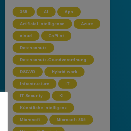
365
AI
App
Artificial Intelligence
Azure
cloud
CoPilot
Datenschutz
Datenschutz-Grundverordnung
DSGVO
Hybrid work
Infrastructure
IT
IT Security
KI
Künstliche Intelligenz
Microsoft
Microsoft 365