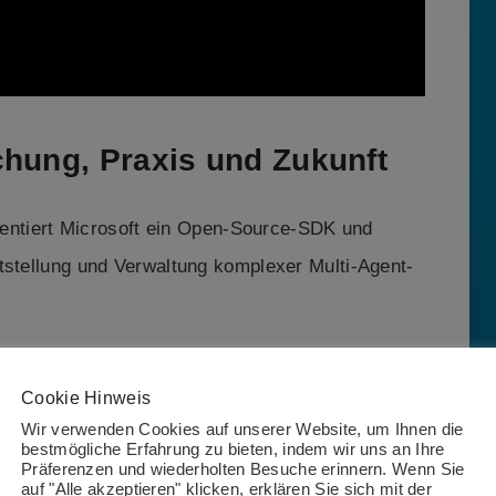
hung, Praxis und Zukunft
entiert Microsoft ein Open-Source-SDK und
tstellung und Verwaltung komplexer Multi-Agent-
 Einsatz war bislang schwierig. Viele Open-
Cookie Hinweis
r integrierbar oder nicht sicher genug für den
Wir verwenden Cookies auf unserer Website, um Ihnen die
bestmögliche Erfahrung zu bieten, indem wir uns an Ihre
e
einheitliche, skalierbare und sichere
Präferenzen und wiederholten Besuche erinnern. Wenn Sie
t nun mit dem neuen
Microsoft Agent Framework
.
auf "Alle akzeptieren" klicken, erklären Sie sich mit der