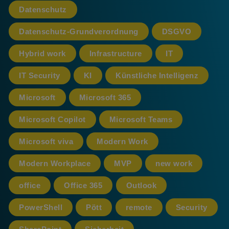
Datenschutz
Datenschutz-Grundverordnung
DSGVO
Hybrid work
Infrastructure
IT
IT Security
KI
Künstliche Intelligenz
Microsoft
Microsoft 365
Microsoft Copilot
Microsoft Teams
Microsoft viva
Modern Work
Modern Workplace
MVP
new work
office
Office 365
Outlook
PowerShell
Pött
remote
Security