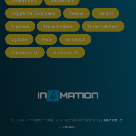
SharePoint
Sicherheit
Skype for Business
Teams
Tenant
Thomas
Trans4mation
Unternehmen
Update
Viva
windows
Windows 10
windows 11
© 2024 - in4mation.blog | Alle Rechte vorbehalten |
Datenschutz
|
Impressum