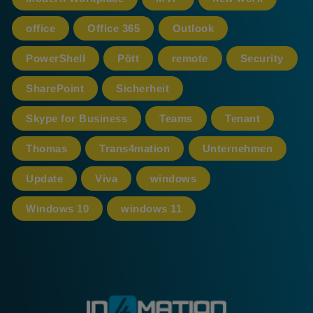
office
Office 365
Outlook
PowerShell
Pött
remote
Security
SharePoint
Sicherheit
Skype for Business
Teams
Tenant
Thomas
Trans4mation
Unternehmen
Update
Viva
windows
Windows 10
windows 11