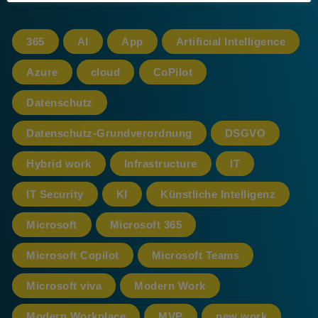
365
AI
App
Artificial Intelligence
Azure
cloud
CoPilot
Datenschutz
Datenschutz-Grundverordnung
DSGVO
Hybrid work
Infrastructure
IT
IT Security
KI
Künstliche Intelligenz
Microsoft
Microsoft 365
Microsoft Copilot
Microsoft Teams
Microsoft viva
Modern Work
Modern Workplace
MVP
new work