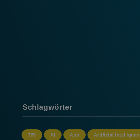
Schlagwörter
365
AI
App
Artificial Intelligenc