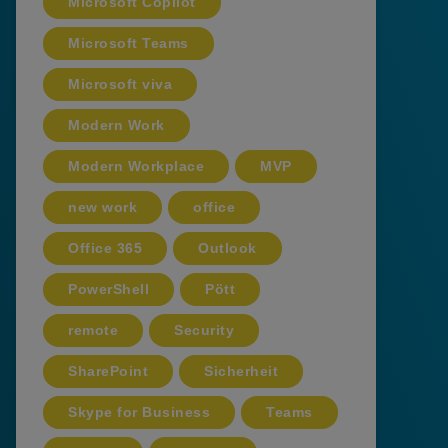
Microsoft Copilot
Microsoft Teams
Microsoft viva
Modern Work
Modern Workplace
MVP
new work
office
Office 365
Outlook
PowerShell
Pött
remote
Security
SharePoint
Sicherheit
Skype for Business
Teams