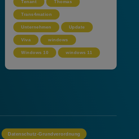
Tenant
Thomas
Trans4mation
Unternehmen
Update
Viva
windows
Windows 10
windows 11
Datenschutz-Grundverordnung