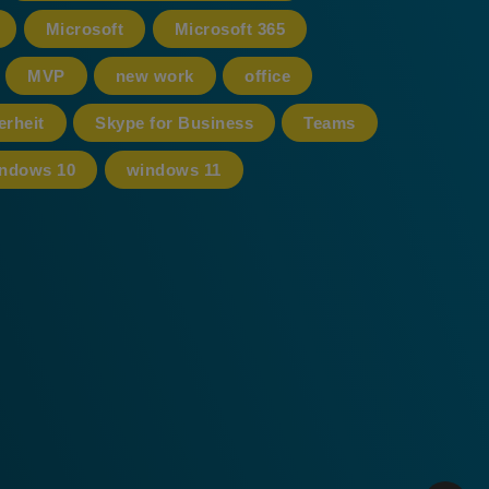
Microsoft
Microsoft 365
MVP
new work
office
erheit
Skype for Business
Teams
ndows 10
windows 11