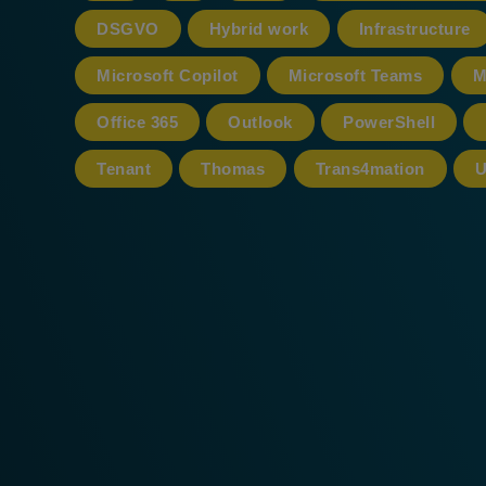
DSGVO
Hybrid work
Infrastructure
Microsoft Copilot
Microsoft Teams
M
Office 365
Outlook
PowerShell
Tenant
Thomas
Trans4mation
U