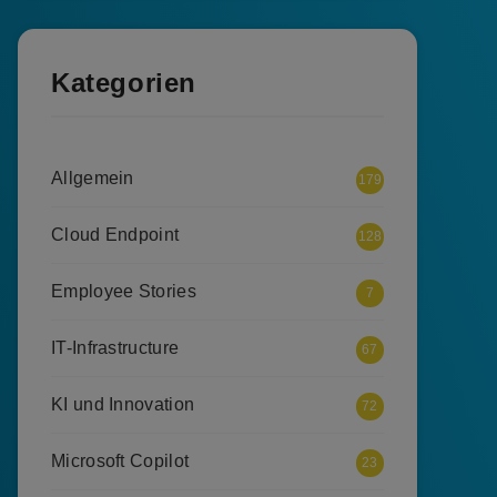
Kategorien
Allgemein
179
Cloud Endpoint
128
Employee Stories
7
IT-Infrastructure
67
KI und Innovation
72
Microsoft Copilot
23