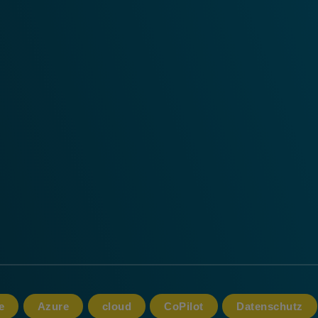
e
Azure
cloud
CoPilot
Datenschutz