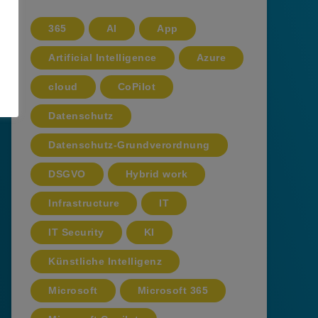
365
AI
App
Artificial Intelligence
Azure
cloud
CoPilot
Datenschutz
Datenschutz-Grundverordnung
DSGVO
Hybrid work
Infrastructure
IT
IT Security
KI
Künstliche Intelligenz
Microsoft
Microsoft 365