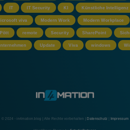
IT
IT Security
KI
Künstliche Intelligenz
icrosoft viva
Modern Work
Modern Workplace
Pött
remote
Security
SharePoint
Sich
nternehmen
Update
Viva
windows
Wi
© 2024 - in4mation.blog | Alle Rechte vorbehalten |
Datenschutz
|
Impressum