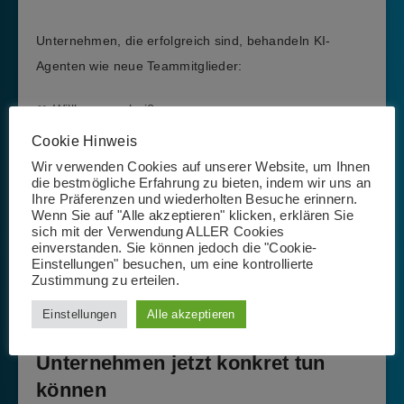
Unternehmen, die erfolgreich sind, behandeln KI-
Agenten wie neue Teammitglieder:
👥 Willkommen heißen
📚 Erklären
Cookie Hinweis
🛡️ Begleiten
Wir verwenden Cookies auf unserer Website, um Ihnen
die bestmögliche Erfahrung zu bieten, indem wir uns an
📈 Weiterentwickeln
Ihre Präferenzen und wiederholten Besuche erinnern.
Wenn Sie auf "Alle akzeptieren" klicken, erklären Sie
Sicherer KI-Einsatz ist ein
lernender Prozess
– keine
sich mit der Verwendung ALLER Cookies
einverstanden. Sie können jedoch die "Cookie-
Einmalentscheidung.
Einstellungen" besuchen, um eine kontrollierte
Zustimmung zu erteilen.
Einstellungen
Alle akzeptieren
Der Weg nach vorne: Was
Unternehmen jetzt konkret tun
können