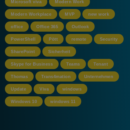
Microsoft viva
Modern Work
Modern Workplace
MVP
new work
office
Office 365
Outlook
PowerShell
Pött
remote
Security
SharePoint
Sicherheit
Skype for Business
Teams
Tenant
Thomas
Trans4mation
Unternehmen
Update
Viva
windows
Windows 10
windows 11