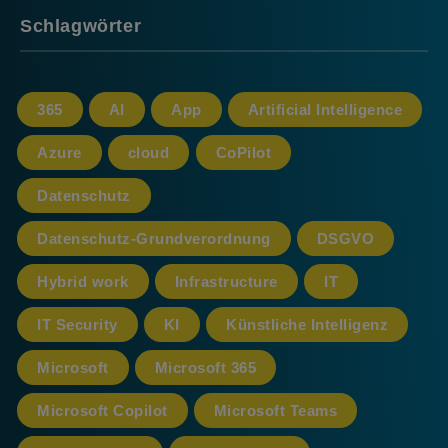
Schlagwörter
365
AI
App
Artificial Intelligence
Azure
cloud
CoPilot
Datenschutz
Datenschutz-Grundverordnung
DSGVO
Hybrid work
Infrastructure
IT
IT Security
KI
Künstliche Intelligenz
Microsoft
Microsoft 365
Microsoft Copilot
Microsoft Teams