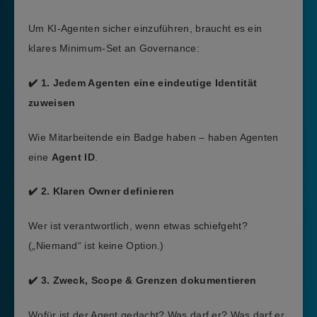
Um KI-Agenten sicher einzuführen, braucht es ein
klares Minimum-Set an Governance:
✔️ 1. Jedem Agenten eine eindeutige Identität
zuweisen
Wie Mitarbeitende ein Badge haben – haben Agenten
eine
Agent ID
.
✔️ 2. Klaren Owner definieren
Wer ist verantwortlich, wenn etwas schiefgeht?
(„Niemand“ ist keine Option.)
✔️ 3. Zweck, Scope & Grenzen dokumentieren
Wofür ist der Agent gedacht? Was darf er? Was darf er