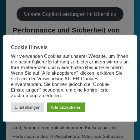
Unsere Copilot Leistungen im Überblick
Performance und Sicherheit von
M365 Copilot: Mitwirkung der
Cookie Hinweis
Unternehmen gefragt
Wir verwenden Cookies auf unserer Website, um Ihnen
die bestmögliche Erfahrung zu bieten, indem wir uns an
Die Ausführungen von Sebastian zur Arbeit des Copilot-
Ihre Präferenzen und wiederholten Besuche erinnern.
Wenn Sie auf "Alle akzeptieren" klicken, erklären Sie
Systems helfen schließlich dabei, zu verstehen, welche
sich mit der Verwendung ALLER Cookies
Voraussetzungen für ein sicheres und reibungasloses
einverstanden. Sie können jedoch die "Cookie-
Einstellungen" besuchen, um eine kontrollierte
Funktionieren des Dienstes geschaffen werden
Zustimmung zu erteilen.
müssen. So wird klar: Der Umfang und die Aktualität
Einstellungen
Alle akzeptieren
der Dokumente und Informationen, die von dem
Unternehmen in der Microsoft 365 Plattform hinterlegt
sind, haben einen entscheidenden Einfluss auf die
Performance des KI-Assistenten. Oder, wie Sebastian