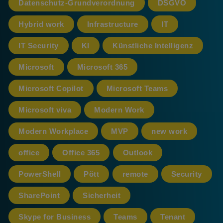
Datenschutz-Grundverordnung
DSGVO
Hybrid work
Infrastructure
IT
IT Security
KI
Künstliche Intelligenz
Microsoft
Microsoft 365
Microsoft Copilot
Microsoft Teams
Microsoft viva
Modern Work
Modern Workplace
MVP
new work
office
Office 365
Outlook
PowerShell
Pött
remote
Security
SharePoint
Sicherheit
Skype for Business
Teams
Tenant