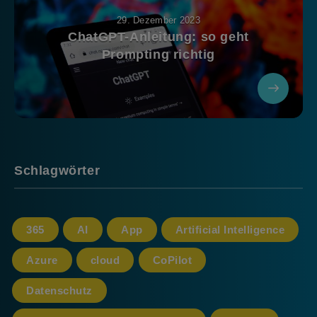
29. Dezember 2023
ChatGPT-Anleitung: so geht
Prompting richtig
Schlagwörter
365
AI
App
Artificial Intelligence
Azure
cloud
CoPilot
Datenschutz