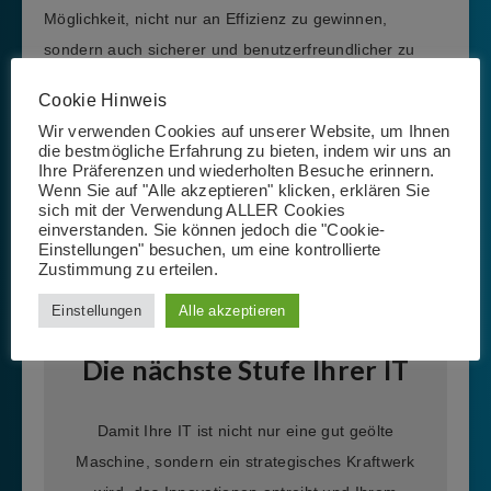
Möglichkeit, nicht nur an Effizienz zu gewinnen,
sondern auch sicherer und benutzerfreundlicher zu
werden.
Cookie Hinweis
Wir verwenden Cookies auf unserer Website, um Ihnen
Mit modernen Tools wie Microsoft 365 und einer
die bestmögliche Erfahrung zu bieten, indem wir uns an
einheitlichen Endpunktverwaltungslösung können Sie
Ihre Präferenzen und wiederholten Besuche erinnern.
Wenn Sie auf "Alle akzeptieren" klicken, erklären Sie
Ihre digitalen Ressourcen zentral verwalten,
sich mit der Verwendung ALLER Cookies
Sicherheitslücken schließen und gleichzeitig die
einverstanden. Sie können jedoch die "Cookie-
Einstellungen" besuchen, um eine kontrollierte
Benutzererfahrung verbessern.
Zustimmung zu erteilen.
Einstellungen
Alle akzeptieren
Die nächste Stufe Ihrer IT
Damit Ihre IT ist nicht nur eine gut geölte
Maschine, sondern ein strategisches Kraftwerk