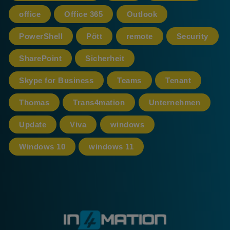
office
Office 365
Outlook
PowerShell
Pött
remote
Security
SharePoint
Sicherheit
Skype for Business
Teams
Tenant
Thomas
Trans4mation
Unternehmen
Update
Viva
windows
Windows 10
windows 11