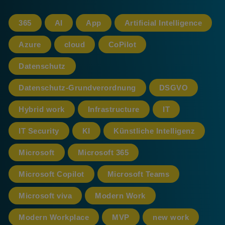
365
AI
App
Artificial Intelligence
Azure
cloud
CoPilot
Datenschutz
Datenschutz-Grundverordnung
DSGVO
Hybrid work
Infrastructure
IT
IT Security
KI
Künstliche Intelligenz
Microsoft
Microsoft 365
Microsoft Copilot
Microsoft Teams
Microsoft viva
Modern Work
Modern Workplace
MVP
new work