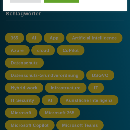
Schlagwörter
365
AI
App
Artificial Intelligence
Azure
cloud
CoPilot
Datenschutz
Datenschutz-Grundverordnung
DSGVO
Hybrid work
Infrastructure
IT
IT Security
KI
Künstliche Intelligenz
Microsoft
Microsoft 365
Microsoft Copilot
Microsoft Teams