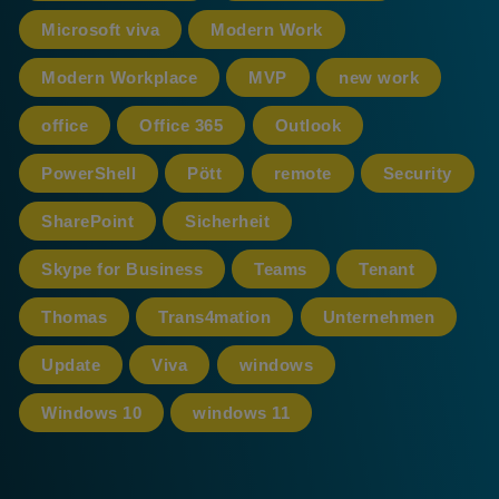
Microsoft viva
Modern Work
Modern Workplace
MVP
new work
office
Office 365
Outlook
PowerShell
Pött
remote
Security
SharePoint
Sicherheit
Skype for Business
Teams
Tenant
Thomas
Trans4mation
Unternehmen
Update
Viva
windows
Windows 10
windows 11