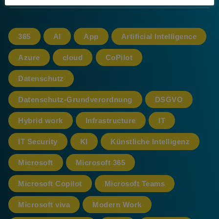
365
AI
App
Artificial Intelligence
Azure
cloud
CoPilot
Datenschutz
Datenschutz-Grundverordnung
DSGVO
Hybrid work
Infrastructure
IT
IT Security
KI
Künstliche Intelligenz
Microsoft
Microsoft 365
Microsoft Copilot
Microsoft Teams
Microsoft viva
Modern Work