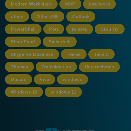
Modern Workplace
MVP
new work
office
Office 365
Outlook
PowerShell
Pött
remote
Security
SharePoint
Sicherheit
Skype for Business
Teams
Tenant
Thomas
Trans4mation
Unternehmen
Update
Viva
windows
Windows 10
windows 11