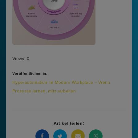
Views: 0
Veröffentlichen in:
Beitragsnavigation
Hyperautomation im Modern Workplace – Wenn
Prozesse lernen, mitzuarbeiten
Artikel teilen: