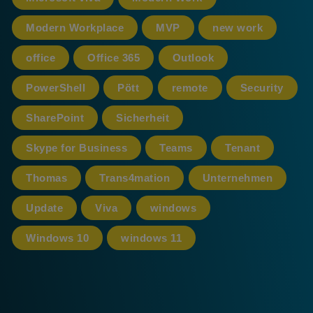
Modern Workplace
MVP
new work
office
Office 365
Outlook
PowerShell
Pött
remote
Security
SharePoint
Sicherheit
Skype for Business
Teams
Tenant
Thomas
Trans4mation
Unternehmen
Update
Viva
windows
Windows 10
windows 11