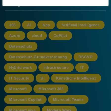
Schlagwörter
365
AI
App
Artificial Intelligence
Azure
cloud
CoPilot
Datenschutz
Datenschutz-Grundverordnung
DSGVO
Hybrid work
Infrastructure
IT
IT Security
KI
Künstliche Intelligenz
Microsoft
Microsoft 365
Microsoft Copilot
Microsoft Teams
Microsoft viva
Modern Work