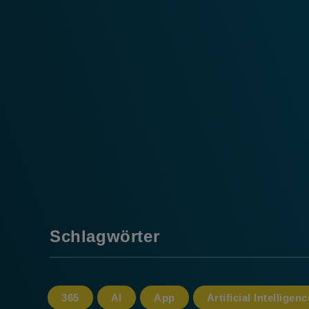
Schlagwörter
365
AI
App
Artificial Intelligenc