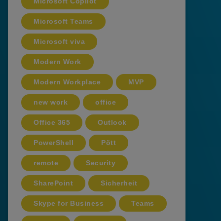
Microsoft Copilot
Microsoft Teams
Microsoft viva
Modern Work
Modern Workplace
MVP
new work
office
Office 365
Outlook
PowerShell
Pött
remote
Security
SharePoint
Sicherheit
Skype for Business
Teams