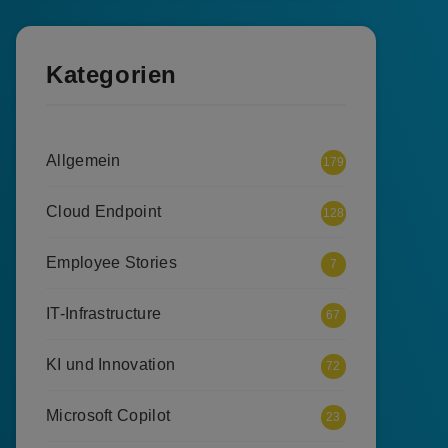
Kategorien
Allgemein
179
Cloud Endpoint
128
Employee Stories
7
IT-Infrastructure
67
KI und Innovation
72
Microsoft Copilot
23