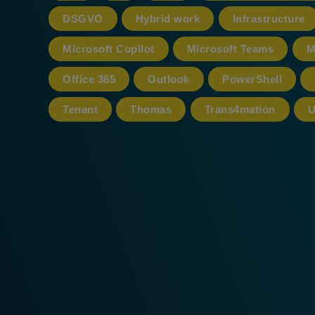
DSGVO
Hybrid work
Infrastructure
Microsoft Copilot
Microsoft Teams
M
Office 365
Outlook
PowerShell
Tenant
Thomas
Trans4mation
U