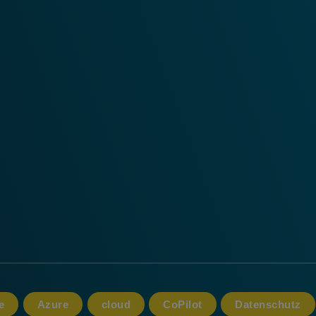
e
Azure
cloud
CoPilot
Datenschutz