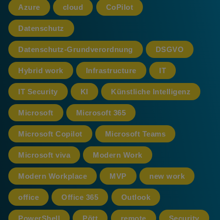
Azure
cloud
CoPilot
Datenschutz
Datenschutz-Grundverordnung
DSGVO
Hybrid work
Infrastructure
IT
IT Security
KI
Künstliche Intelligenz
Microsoft
Microsoft 365
Microsoft Copilot
Microsoft Teams
Microsoft viva
Modern Work
Modern Workplace
MVP
new work
office
Office 365
Outlook
PowerShell
Pött
remote
Security