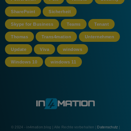
SharePoint
Sicherheit
Skype for Business
Teams
Tenant
Thomas
Trans4mation
Unternehmen
Update
Viva
windows
Windows 10
windows 11
© 2024 - in4mation.blog | Alle Rechte vorbehalten |
Datenschutz
|