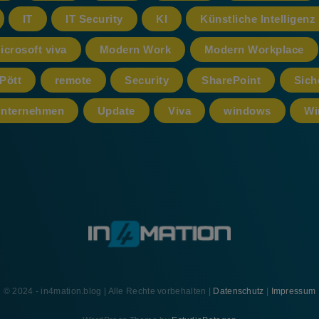
IT
IT Security
KI
Künstliche Intelligenz
icrosoft viva
Modern Work
Modern Workplace
Pött
remote
Security
SharePoint
Sich
nternehmen
Update
Viva
windows
Wi
© 2024 - in4mation.blog | Alle Rechte vorbehalten |
Datenschutz
|
Impressum