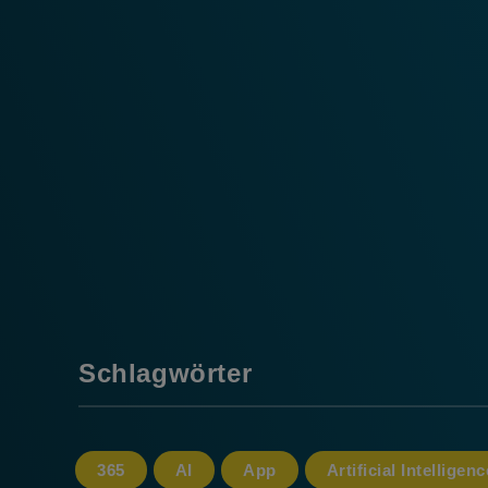
Schlagwörter
365
AI
App
Artificial Intelligenc