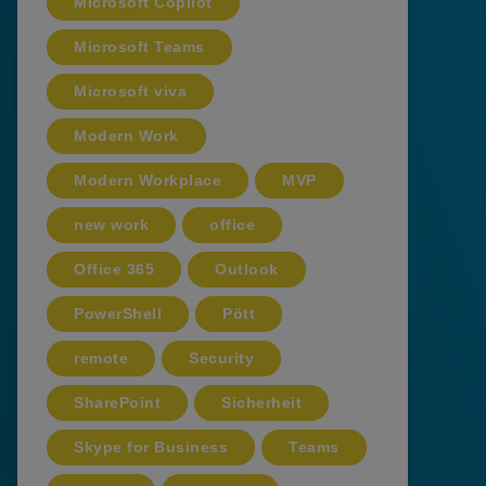
Microsoft Copilot
Microsoft Teams
Microsoft viva
Modern Work
Modern Workplace
MVP
new work
office
Office 365
Outlook
PowerShell
Pött
remote
Security
SharePoint
Sicherheit
Skype for Business
Teams