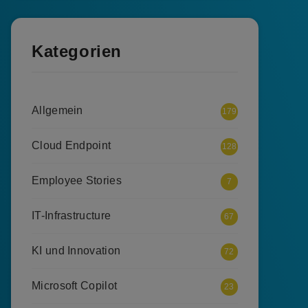
Kategorien
Allgemein
179
Cloud Endpoint
128
Employee Stories
7
IT-Infrastructure
67
KI und Innovation
72
Microsoft Copilot
23