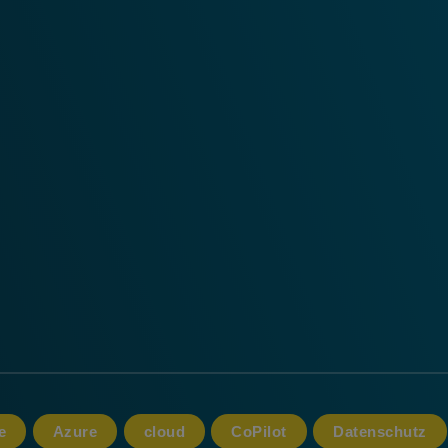
e
Azure
cloud
CoPilot
Datenschutz