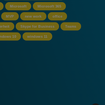
Microsoft
Microsoft 365
MVP
new work
office
erheit
Skype for Business
Teams
ndows 10
windows 11