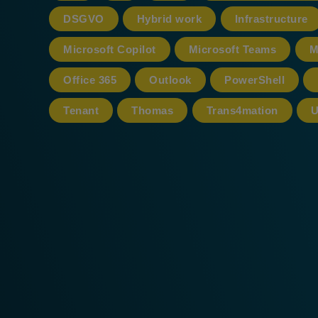
DSGVO
Hybrid work
Infrastructure
Microsoft Copilot
Microsoft Teams
M
Office 365
Outlook
PowerShell
Tenant
Thomas
Trans4mation
U