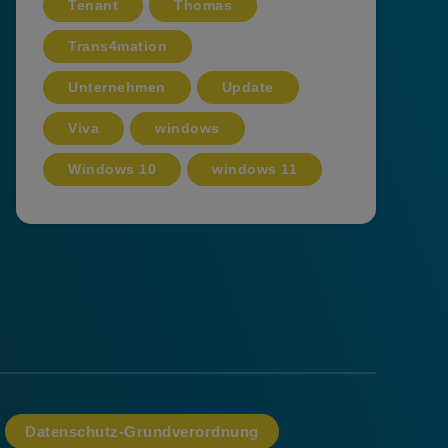
Tenant
Thomas
Trans4mation
Unternehmen
Update
Viva
windows
Windows 10
windows 11
Datenschutz-Grundverordnung