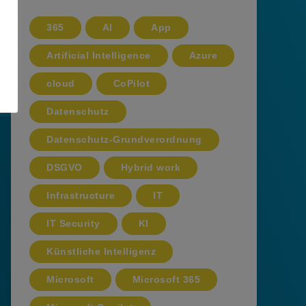
365
AI
App
Artificial Intelligence
Azure
cloud
CoPilot
Datenschutz
Datenschutz-Grundverordnung
DSGVO
Hybrid work
Infrastructure
IT
IT Security
KI
Künstliche Intelligenz
Microsoft
Microsoft 365