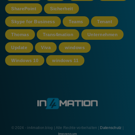
SharePoint
Sicherheit
Skype for Business
Teams
Tenant
Thomas
Trans4mation
Unternehmen
Update
Viva
windows
Windows 10
windows 11
© 2024 - in4mation.blog | Alle Rechte vorbehalten |
Datenschutz
|
Impressum