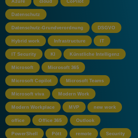
Azure
cloud
CoPilot
Datenschutz
Datenschutz-Grundverordnung
DSGVO
Hybrid work
Infrastructure
IT
IT Security
KI
Künstliche Intelligenz
Microsoft
Microsoft 365
Microsoft Copilot
Microsoft Teams
Microsoft viva
Modern Work
Modern Workplace
MVP
new work
office
Office 365
Outlook
PowerShell
Pött
remote
Security