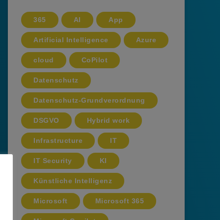
365
AI
App
Artificial Intelligence
Azure
cloud
CoPilot
Datenschutz
Datenschutz-Grundverordnung
DSGVO
Hybrid work
Infrastructure
IT
IT Security
KI
Künstliche Intelligenz
Microsoft
Microsoft 365