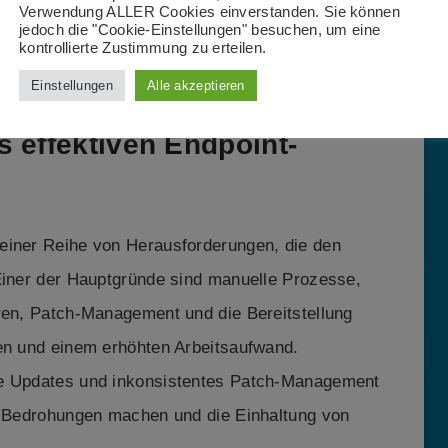
Verwendung ALLER Cookies einverstanden. Sie können
jedoch die "Cookie-Einstellungen" besuchen, um eine
kontrollierte Zustimmung zu erteilen.
Einstellungen
Alle akzeptieren
 effektiven Endpoint-
einer Reihe von Herausforderungen, die den
 Einer der Hauptgründe sind manuelle Prozesse,
eren, Patch-Management und die Bereitstellung
gen und einem erhöhten Arbeitsaufwand.
ge Updates und inkonsistentes Patch-Management
ür Bedrohungen machen und die Einhaltung von