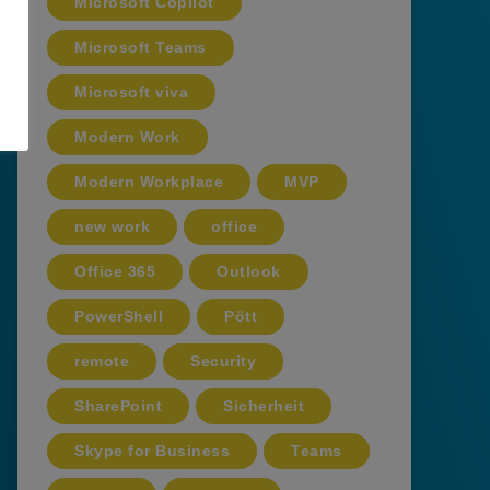
Microsoft Copilot
Microsoft Teams
Microsoft viva
Modern Work
Modern Workplace
MVP
new work
office
Office 365
Outlook
PowerShell
Pött
remote
Security
SharePoint
Sicherheit
Skype for Business
Teams