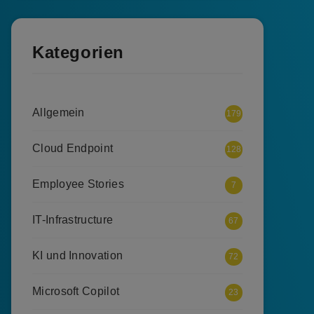
Kategorien
Allgemein
179
Cloud Endpoint
128
Employee Stories
7
IT-Infrastructure
67
KI und Innovation
72
Microsoft Copilot
23