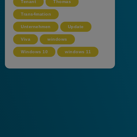
Tenant
Thomas
Trans4mation
Unternehmen
Update
Viva
windows
Windows 10
windows 11